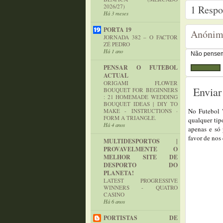
2026/27)
1
Respon
Há 3 meses
PORTA 19
Anóni
JORNADA 382 – O FACTOR
ZÉ PEDRO
Há 1 ano
Não pensem 
PENSAR O FUTEBOL
ACTUAL
ORIGAMI FLOWER
Enviar
BOUQUET FOR BEGINNERS
: 21 HOMEMADE WEDDING
BOUQUET IDEAS | DIY TO
No Futebol 
MAKE - INSTRUCTIONS ·
FORM A TRIANGLE.
qualquer tip
Há 4 anos
apenas e só 
favor de nos
MULTIDESPORTOS |
PROVAVELMENTE O
MELHOR SITE DE
DESPORTO DO
PLANETA!
LATEST PROGRESSIVE
WINNERS - QUATRO
CASINO
Há 6 anos
PORTISTAS DE