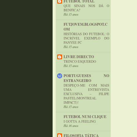
FUTEBOL TOTAL
QUE SINAIS NOS DÁ O
BENFICA?
Há 15 anos
FUTJOVEM.BLOGSPOT.C
OM
HISTÓRIAS DO FUTEBOL: O
INCRÍVEL EXEMPLO DO
PANYEE FC
Há 15 anos
LIVRE DIRECTO
TRINCO ESQUERDO
Há 15 anos
PORTUGUESES NO
ESTRANGEIRO
DESPEÇO-ME COM MAIS
UMA ENTREVISTA
EXCLUSIVA – FILIPE
PASTEL(MONTREAL
IMPACT)!
Há 15 anos
FUTEBOL NUM CLIQUE
I GOTTA A FEELING
Há 16 anos
FILOSOFIA TÁTICA