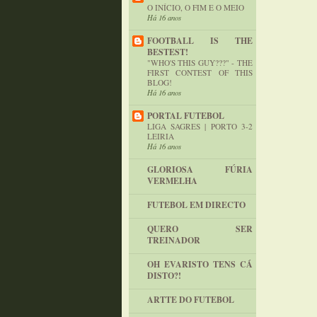
O INÍCIO, O FIM E O MEIO
Há 16 anos
FOOTBALL IS THE
BESTEST!
"WHO'S THIS GUY???" - THE
FIRST CONTEST OF THIS
BLOG!
Há 16 anos
PORTAL FUTEBOL
LIGA SAGRES | PORTO 3-2
LEIRIA
Há 16 anos
GLORIOSA FÚRIA
VERMELHA
FUTEBOL EM DIRECTO
QUERO SER
TREINADOR
OH EVARISTO TENS CÁ
DISTO?!
ARTTE DO FUTEBOL