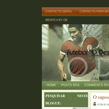
CONTACTO GERAL
CONTACTO PARA M
BENFICA BY GB
HOME
POSTS RSS
COMMENTS RS
PESQUISAR NESTE
O supos
BLOGUE:
PUBLICA