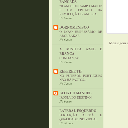
BANCADA
20 ANOS DE CAMPO MAIOR
E UM EPITÁFIO DA
REVOLUÇÃO FRANCESA
Há 6 anos
DORNOMENISCO
O NOVO EMPRESÁRIO DE
ABOUBAKAR
Há 6 anos
Mensagem m
A MÍSTICA AZUL E
BRANCA
CONFIANÇA!
Há 7 anos
REFEREE TIP
NO FUTEBOL PORTUGUÊS
NÃO HÁ FACTOS...
Há 7 anos
BLOG DO MANUEL
IRONIA DO DESTINO!
Há 9 anos
LATERAL ESQUERDO
PERFEIÇÃO ALEMÃ, E
QUALIDADE INDIVIDUAL.
Há 10 anos