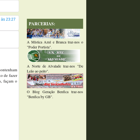
 às 23:27
PARCERIAS:
A Mística Azul e Branca traz-nos o
"Poder Portista".
A Norte de Alvalade traz-nos "De
 contenham
Leão ao peito".
o de fazer
s, façam o
O Blog Geração Benfica traz-nos
"Benfica by GB".