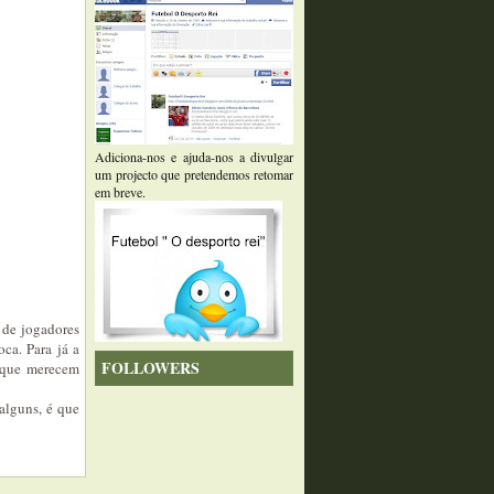
Adiciona-nos e ajuda-nos a divulgar
um projecto que pretendemos retomar
em breve.
 de jogadores
ca. Para já a
FOLLOWERS
s que merecem
alguns, é que