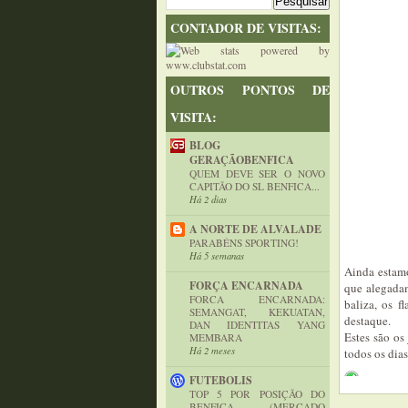
CONTADOR DE VISITAS:
OUTROS PONTOS DE
VISITA:
BLOG
GERAÇÃOBENFICA
QUEM DEVE SER O NOVO
CAPITÃO DO SL BENFICA...
Há 2 dias
A NORTE DE ALVALADE
PARABÉNS SPORTING!
Há 5 semanas
Ainda estamo
FORÇA ENCARNADA
que alegadam
FORCA ENCARNADA:
baliza, os f
SEMANGAT, KEKUATAN,
destaque.
DAN IDENTITAS YANG
Estes são os
MEMBARA
Há 2 meses
todos os dias
FUTEBOLIS
TOP 5 POR POSIÇÃO DO
BENFICA (MERCADO