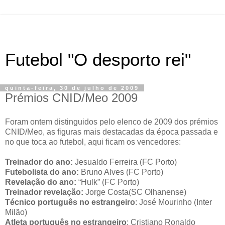
Futebol "O desporto rei"
quinta-feira, 30 de julho de 2009
Prémios CNID/Meo 2009
Foram ontem distinguidos pelo elenco de 2009 dos prémios
CNID
/
Meo
, as figuras mais destacadas da época passada e
no que toca ao futebol, aqui ficam os vencedores:
Treinador do ano:
Jesualdo
Ferreira (FC Porto)
Futebolista do ano:
Bruno Alves (FC Porto)
Revelação do ano:
“
Hulk
” (FC Porto)
Treinador revelação:
Jorge Costa(
SC
Olhanense
)
Técnico português no estrangeiro
: José
Mourinho
(
Inter
Milão)
Atleta português no estrangeiro
:
Cristiano
Ronaldo